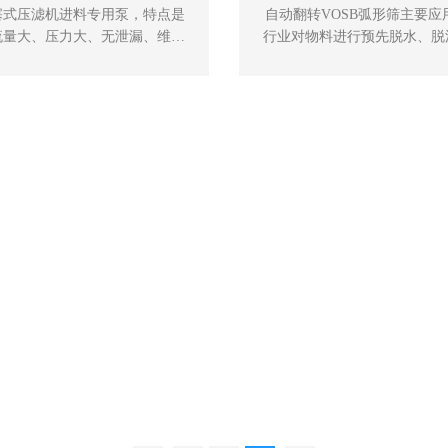
塞式压滤机进料专用泵，特点是
自动翻转VOSB弧形筛主要应
流量大、压力大、无泄漏、维修
行业对物料进行预先脱水、脱
低、特别适用于：印染厂、皮革
作业以及与旋流器配套，对细
、造纸厂、市政污水处理厂
行有效地分 级、脱水、脱泥