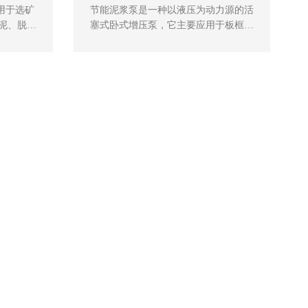
用于选矿
节能泥浆泵是一种以液压为动力源的活
泥、脱介
塞式卧式增压泵，它主要应用于板框压
粒物料进
滤机和隔膜压滤机的进料、各种水煤浆
和脱介。
的转运和提升输送。