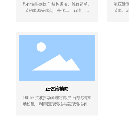
具有性能参数广 结构紧凑、维修简单、
液压活
节约能源等优点，是化工、石油、制
节能、
药、印染、冶炼、造纸食品等行业理想
频率极
的固液颗粒输送设备
厂
正弦滚轴筛
利用正弦波扰动原理将筛层上的物料扰
动松散，利用圆形滚柱与菱形滚柱有机
结合的相对空间形成筛眼，组成筛篦对
物料进行筛选。